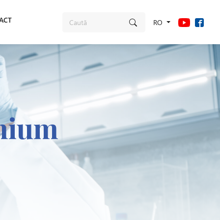
ACT
RO
mium