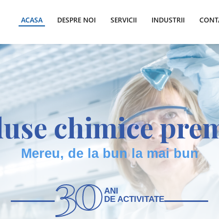
ACASA
DESPRE NOI
SERVICII
INDUSTRII
CONT
duse chimice pre
Mereu, de la bun la mai bun
3
0
ANI
DE ACTIVITATE