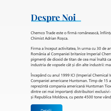
Despre Noi
Chemco Trade este o firmă românească, înființa
Chimist Adrian Roșca.
Firma a început activitatea, în urma cu 30 de an
România al Companiei britanice Imperial Chemic
pigmenți de dioxid de titan de cea mai înaltă cali
industria de vopsele cât și din alte industrii: ma
Începând cu anul 1999 ICI (Imperial Chemical In
Companiei americane Huntsman. Timp de 15 a
reprezintă compania americană Huntsman Tioxi
dintre cei mai importanți distribuitori exclusiv
și Republica Moldova, cu peste 4500 tone vând
Detalii