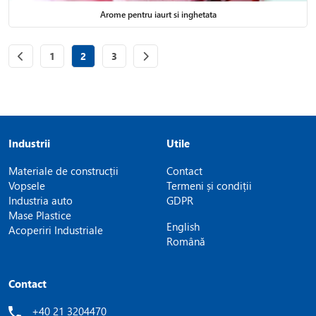
Arome pentru iaurt si inghetata
Page
of 3
Page
of 3
Page
of 3
1
2
3
Industrii
Utile
Materiale de construcții
Contact
Vopsele
Termeni și condiții
Industria auto
GDPR
Mase Plastice
English
Acoperiri Industriale
Română
Contact
+40 21 3204470