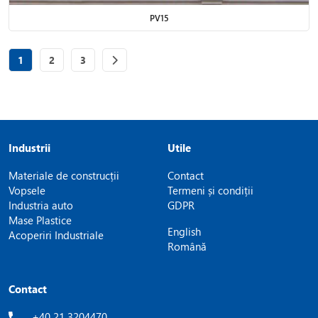
PV15
Page
of 3
Page
of 3
Page
of 3
1
2
3
Industrii
Utile
Materiale de construcții
Contact
Vopsele
Termeni și condiții
Industria auto
GDPR
Mase Plastice
English
Acoperiri Industriale
Română
Contact
+40 21 3204470