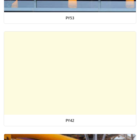
PY53
PY42