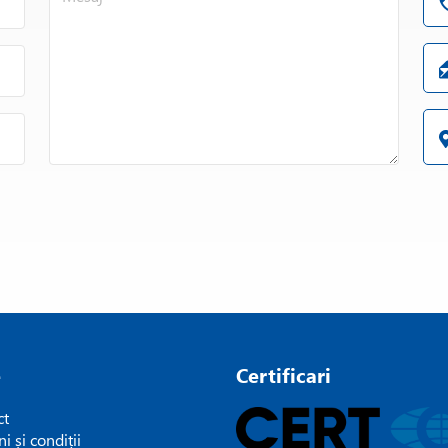
e
Certificari
ct
i și condiții