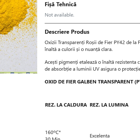
Fișă Tehnică
Not available.
Descriere Produs
Oxizii Transparenți Roșii de Fier PY42 de la 
înaltă a culorii și o nuanță clara.
Acești pigmenți etalează o înaltă rezistenta c
de absorbție a luminii UV asigura o protecție
OXID DE FIER GALBEN TRANSPARENT (P
REZ. LA CALDURA
REZ. LA LUMINA
160ºC*
Excelenta
30 Min