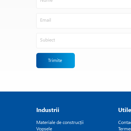
Trimite
Industrii
Util
Materiale de construcții
Conta
Vopsele
Termen