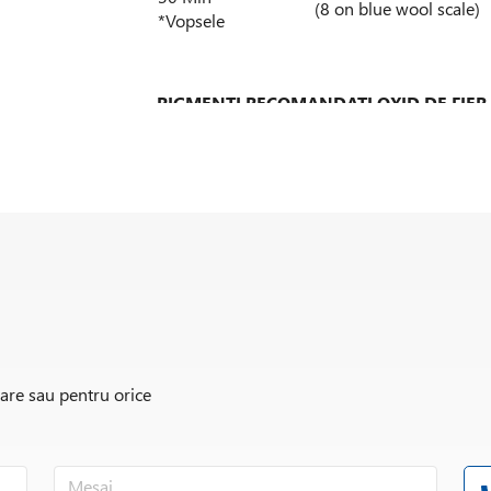
(8 on blue wool scale)
*Vopsele
PIGMENTI
RECOMANDATI OXID DE FIER 
Cappoxyt Yellow 4212X: Oxid de fier galbe
și în acoperiri pentru lemn.
Cappoxyt Yellow 4214X: Oxid de fier galbe
și în acoperiri pentru lemn.
APLICATII ALE OXIDULUI DE FIER GALB
Recomandat a fi utilizat în nuanțe de efec
Aplicații OEM și retuș pentru automobile
Acoperiri pentru lemn
rare sau pentru orice