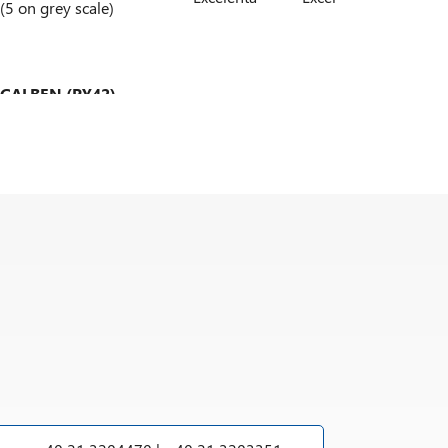
(5 on grey scale)
GALBEN (PY42)
n transparent pentru utilizare atât în OEM cat
n transparent pentru utilizare atât în OEM cat
EN TRANSPARENT (PY42)
:
t