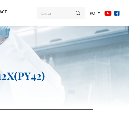
ACT
RO
212X(PY42)