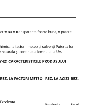
Ferro au o transparenta foarte buna, o putere
himica la factorii meteo și solvenți Puterea lor
 naturala și continua a lemnului la UV.
Y42) CARACTERISTICILE
PRODUSULUI
REZ. LA FACTORI METEO
REZ. LA ACIZI
REZ. LA ALCALINE
Excelenta
Excelenta
Excelenta