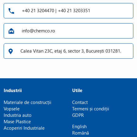
+40 21 3204470 | +40 21 3203351
info@chemco.ro
Calea Vitan 23C, etaj 6, sector 3, București 031281.
Industrii
Utile
Materiale de construcții
Contact
Vopsele
Termeni și condiții
Industria auto
GDPR
Mase Plastice
English
Acoperiri Industriale
Română