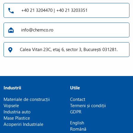
rouă?
Alege un instrument calibrat, cu afișaj clar și funcție de
+40 21 3204470 | +40 21 3203351
memorare date, potrivit standardelor industriei tale. Pentru
detalii tehnice, consultă fișa produsului sau cere sfatul
echipei Chemco.
info@chemco.ro
Vrei consultanță pentru alegerea aparatului de măsurare a
punctului de rouă potrivit? Contactează echipa Chemco pentru
Calea Vitan 23C, etaj 6, sector 3, București 031281.
o ofertă personalizată și suport tehnic dedicat!
Industrii
Utile
Materiale de construcții
Contact
Vopsele
Termeni și condiții
Industria auto
GDPR
Mase Plastice
English
Acoperiri Industriale
Română