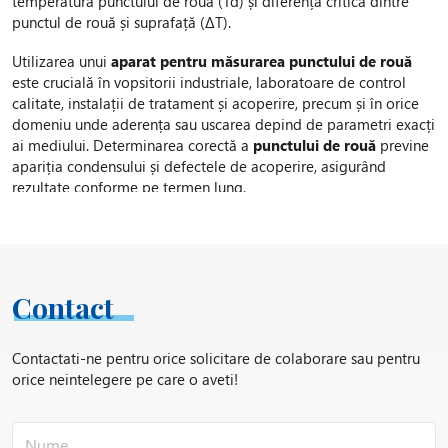
temperatura punctului de rouă (Td) și diferența critică dintre
punctul de rouă și suprafață (ΔT).
Utilizarea unui
aparat pentru măsurarea punctului de rouă
este crucială în vopsitorii industriale, laboratoare de control
calitate, instalații de tratament și acoperire, precum și în orice
domeniu unde aderența sau uscarea depind de parametri exacți
ai mediului. Determinarea corectă a
punctului de rouă
previne
apariția condensului și defectele de acoperire, asigurând
rezultate conforme pe termen lung.
Echipamentele disponibile oferă:
Precizie ridicată:
Senzori digitali avansați pentru măsurători
exacte.
Afișaj intuitiv:
Rezultatele sunt afișate clar, inclusiv valorile
Contact
Td și ΔT pentru interpretare rapidă.
Memorare și transfer date:
Modele moderne permit
Contactati-ne pentru orice solicitare de colaborare sau pentru
stocarea valorilor și exportul rezultatelor pentru trasabilitate
orice neintelegere pe care o aveti!
completă.
Compatibilitate cu multiple standarde internaționale
și
calibrare rapidă.