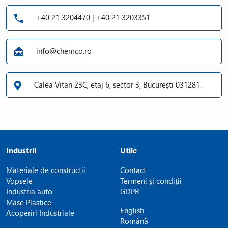
+40 21 3204470 | +40 21 3203351
info@chemco.ro
Calea Vitan 23C, etaj 6, sector 3, București 031281.
Industrii
Utile
Materiale de construcții
Contact
Vopsele
Termeni și condiții
Industria auto
GDPR
Mase Plastice
English
Acoperiri Industriale
Română