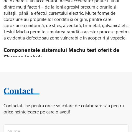
de oxidare și un accelerator. Acest accelerator poate fi unul
dintre mulți factori – de la ioni agresivi precum clorurile și
sulfații, până la efectul curentului electric. Multe forme de
coroziune au propriile lor condiții și origini, printre care:
coroziunea uniformă, de stres, alveolară, bi-metal, galvanică etc.
Testul Machu permite simularea rapidă a acestor procese pentru
a evidenția defecte sau zone vulnerabile în acoperiri și vopsele.
Componentele sistemului Machu test oferit de
Chemco includ:
Baie Machu cu control precis al parametrilor (temperatură,
volum, acizi, cloruri)
Plăcuțe standardizate pentru testare, conforme cu cerințele
EN 13523-10
Contact
Instrumente de zgâriere pentru pregătirea probelor
Suport tehnic pentru configurarea protocolului de testare
Contactati-ne pentru orice solicitare de colaborare sau pentru
Avantajele utilizării băii Machu și a
orice neintelegere pe care o aveti!
instrumentelor specializate:
Testare rapidă (24-48 ore) pentru rezistența la coroziune