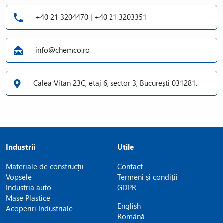
De ce este important testul Machu?
Oferă un indicator rapid al calității și durabilității stratului de
+40 21 3204470 | +40 21 3203351
acoperire, reducând riscul de defecte pe termen lung.
Solicită ofertă sau consultanță tehnică pentru implementarea
info@chemco.ro
protocolului Machu test! Echipa Chemco îți stă la dispoziție
pentru detalii tehnice, selecția accesoriilor potrivite și suport în
integrarea în laborator.
Calea Vitan 23C, etaj 6, sector 3, București 031281.
Industrii
Utile
Materiale de construcții
Contact
Vopsele
Termeni și condiții
Industria auto
GDPR
Mase Plastice
English
Acoperiri Industriale
Română