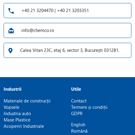
+40 21 3204470 | +40 21 3203351
info@chemco.ro
Calea Vitan 23C, etaj 6, sector 3, București 031281.
Industrii
Utile
Materiale de construcții
Contact
Vopsele
Termeni și condiții
Industria auto
GDPR
Mase Plastice
English
Acoperiri Industriale
Română