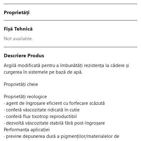
Proprietăți
Fișă Tehnică
Not available.
Descriere Produs
Argilă modificată pentru a îmbunătăți rezistența la cădere și
curgerea în sistemele pe bază de apă.
Proprietăți cheie
Proprietăți reologice
· agent de îngroșare eficient cu forfecare scăzută
· conferă vâscozitate ridicată în cutie
· conferă flux tixotrop reproductibil
· dezvoltă vâscozitate stabilă fără post-îngroșare
Performanța aplicației
· previne depunerea dură a pigmenților/materialelor de