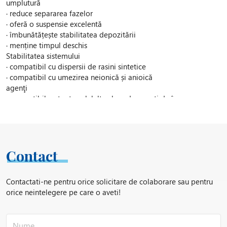
umplutură
· reduce separarea fazelor
· oferă o suspensie excelentă
· îmbunătățește stabilitatea depozitării
· menține timpul deschis
Stabilitatea sistemului
· compatibil cu dispersii de rasini sintetice
· compatibil cu umezirea neionică și anioică
agenţi
· compatibil cu toate celelalte clase de agenţi de îngroşare
· compatibil cu coalescenți
Ușor de folosit
· poate fi încorporat sub formă de pulbere sau ca un
pre-gel apos
· mai ușor de dispersat decât pe bază de argilă tipică
Contact
produse
Aditivul reologic BENTONE DY CE a fost special sterilizat pentru
Contactati-ne pentru orice solicitare de colaborare sau pentru
a minimiza contaminarea microbiană.
orice neintelegere pe care o aveti!