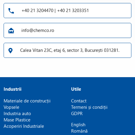
+40 21 3204470 | +40 21 3203351
info@chemco.ro
Calea Vitan 23C, etaj 6, sector 3, București 031281.
Industrii
Utile
Materiale de construcții
Contact
Vopsele
Termeni și condiții
Industria auto
GDPR
Mase Plastice
English
Acoperiri Industriale
Română