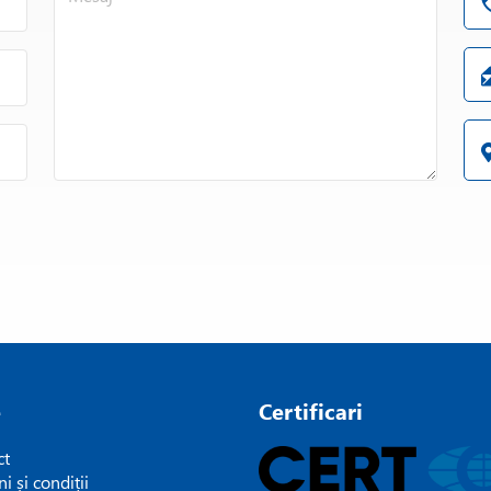
e
Certificari
ct
i și condiții