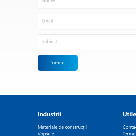
Trimite
Industrii
Util
Materiale de construcții
Conta
Vopsele
Termen