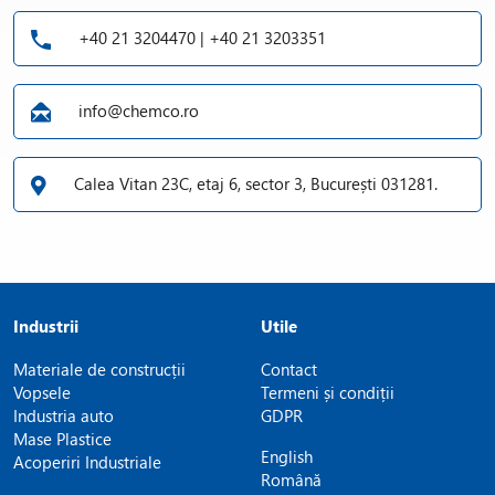
+40 21 3204470 | +40 21 3203351
info@chemco.ro
Calea Vitan 23C, etaj 6, sector 3, București 031281.
Industrii
Utile
Materiale de construcții
Contact
Vopsele
Termeni și condiții
Industria auto
GDPR
Mase Plastice
English
Acoperiri Industriale
Română