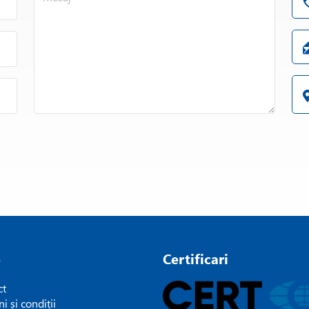
e
Certificari
ct
i și condiții