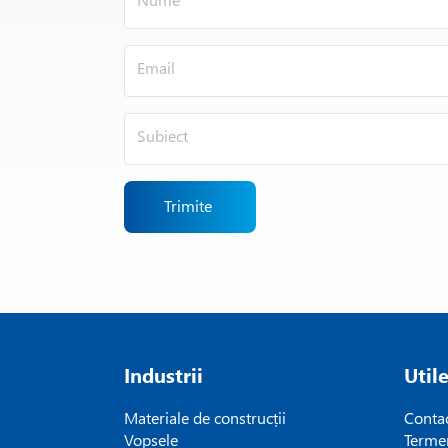
Trimite
Industrii
Util
Materiale de construcții
Conta
Vopsele
Termen