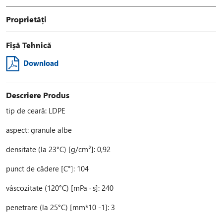
Proprietăți
Fișă Tehnică
Download
Descriere Produs
tip de ceară: LDPE
aspect: granule albe
densitate (la 23°C) [g/cm³]: 0,92
punct de cădere [C°]: 104
vâscozitate (120°C) [mPa · s]: 240
penetrare (la 25°C) [mm*10 -1]: 3