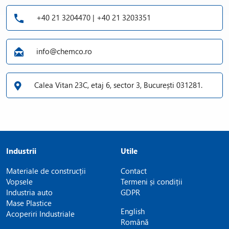
+40 21 3204470 | +40 21 3203351
info@chemco.ro
Calea Vitan 23C, etaj 6, sector 3, București 031281.
Industrii
Utile
Materiale de construcții
Contact
Vopsele
Termeni și condiții
Industria auto
GDPR
Mase Plastice
English
Acoperiri Industriale
Română