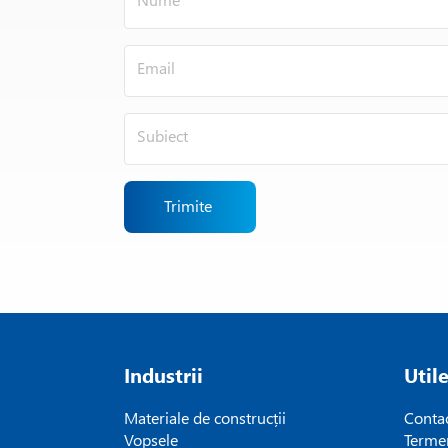
Trimite
Industrii
Util
Materiale de construcții
Conta
Vopsele
Termen