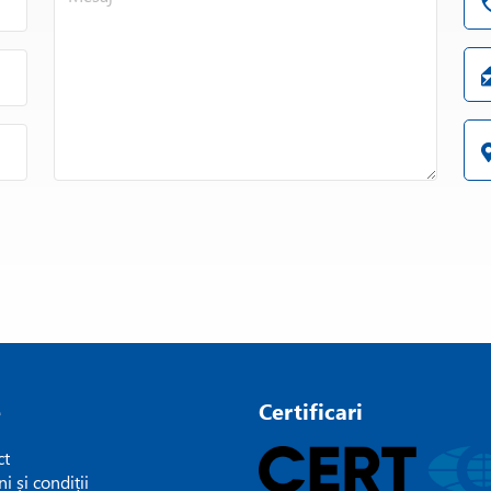
e
Certificari
ct
i și condiții