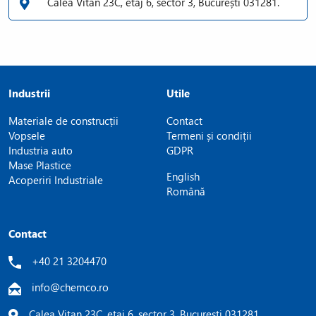
Calea Vitan 23C, etaj 6, sector 3, București 031281.
Industrii
Utile
Materiale de construcții
Contact
Vopsele
Termeni și condiții
Industria auto
GDPR
Mase Plastice
English
Acoperiri Industriale
Română
Contact
+40 21 3204470
info@chemco.ro
Calea Vitan 23C, etaj 6, sector 3, București 031281.