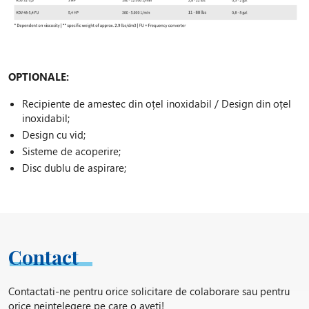
OPTIONALE:
Recipiente de amestec din oțel inoxidabil / Design din oțel
inoxidabil;
Design cu vid;
Sisteme de acoperire;
Disc dublu de aspirare;
Racletă pentru perete container (VKDV 48 / KDV 48);
Răcirea/încălzirea recipientului de amestec prin carcasă
dublă
Contact
Contactati-ne pentru orice solicitare de colaborare sau pentru
orice neintelegere pe care o aveti!