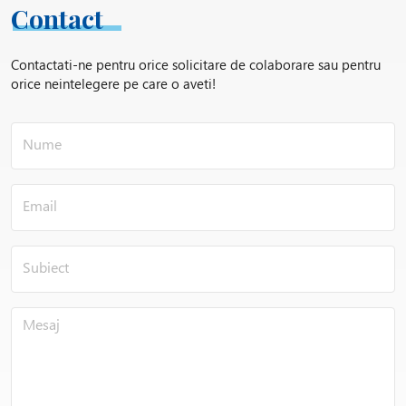
Contact
ATEX conform sistemului de protecție Ex II 2 G c IIB T3
pentru categoria 2G (zona 1);
Contactati-ne pentru orice solicitare de colaborare sau pentru
ATEX conform sistemului de protecție Ex II 2/- D c IIB T3
orice neintelegere pe care o aveti!
pentru categoria 2D (zona 21) în recipientul de amestec;
Disc dublu de aspirare;
Execuție în vid;
Curatare duze pentru presiune medie sau joasă;
Sistem de curățare cu înaltă presiune (deplasabil/inclusiv
reglarea cursei);
Recipient de amestec/Zona de gaz din execuție inox;
Tehnologia de cântărire/Celule de sarcină;
Răcirea/Încălzirea recipientului de amestecare cu carcasă
dublă sau serpentină;
Măsurarea și controlul temperaturii;
Controlul PC/PLC controlat de rețetă semi și complet
automat (KD-BATCH-CONTROL®);
Pachet premium NIEMANN