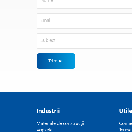
Trimite
Industrii
Util
Materiale de construcții
Conta
Vopsele
Termen