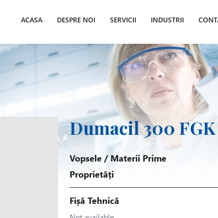
ACASA
DESPRE NOI
SERVICII
INDUSTRII
CONT
Dumacil 300 FGK
Vopsele
/
Materii Prime
Proprietăți
Fișă Tehnică
Not available.