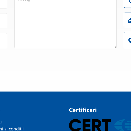
e
Certificari
ct
i și condiții