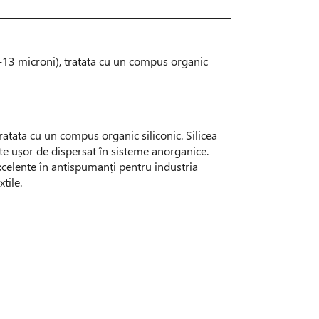
1-13 microni), tratata cu un compus organic
 tratata cu un compus organic siliconic. Silicea
rte ușor de dispersat în sisteme anorganice.
xcelente în antispumanți pentru industria
xtile.