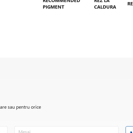
RECOMMENDED
REZ LA
RE
PIGMENT
CALDURA
Bu
200ºC*
Lysopac Orange 3420C
sh
30 min
Lysopac Orange 3421C
(6
*Vopsele
sc
DISAZOPYRAZOLONE ORANGE (PO34) PI
RECOMMENDED PIGMENT
rare sau pentru orice