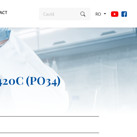
ACT
RO
420C (PO34)