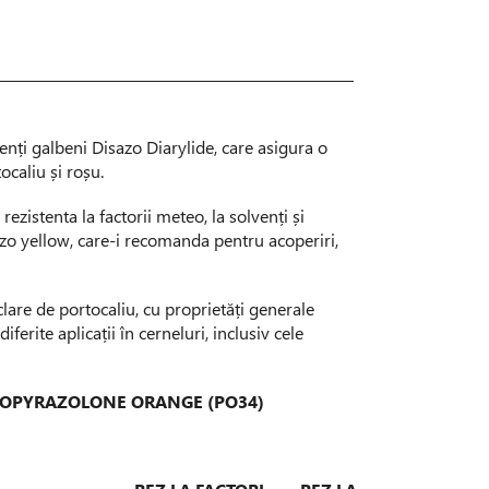
nți galbeni Disazo Diarylide, care asigura o
ocaliu și roșu.
zistenta la factorii meteo, la solvenți și
o yellow, care-i recomanda pentru acoperiri,
lare de portocaliu, cu proprietăți generale
iferite aplicații în cerneluri, inclusiv cele
AZOPYRAZOLONE ORANGE (PO34)