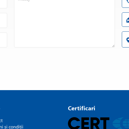
Lysopac Orange 3420C
Lysopac Orange 3421C
e
Certificari
ct
i și condiții