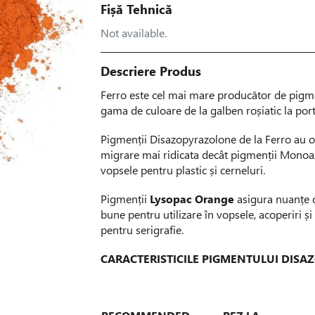
Fișă Tehnică
Not available.
Descriere Produs
Ferro este cel mai mare producător de pigme
gama de culoare de la galben roșiatic la port
Pigmenții Disazopyrazolone de la Ferro au o re
migrare mai ridicata decât pigmenții Monoaz
vopsele pentru plastic și cerneluri.
Pigmenții
Lysopac Orange
asigura nuanțe c
bune pentru utilizare în vopsele, acoperiri și d
pentru serigrafie.
CARACTERISTICILE PIGMENTULUI DIS