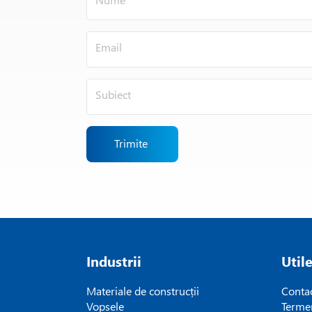
Trimite
Industrii
Util
Materiale de construcții
Conta
Vopsele
Termen