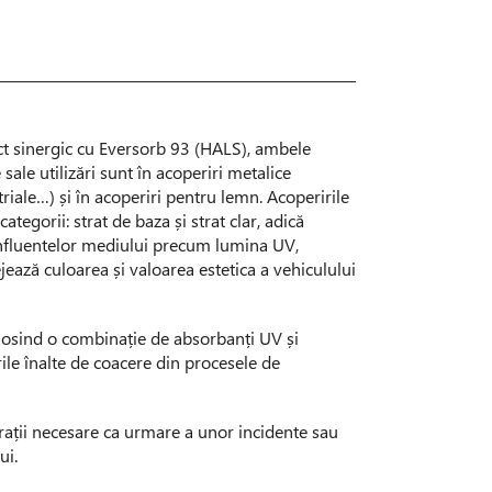
ct sinergic cu Eversorb 93 (HALS), ambele
 sale utilizări sunt în acoperiri metalice
riale…) și în acoperiri pentru lemn. Acoperirile
egorii: strat de baza și strat clar, adică
a influentelor mediului precum lumina UV,
ejează culoarea și valoarea estetica a vehiculului
folosind o combinație de absorbanți UV și
ile înalte de coacere din procesele de
arații necesare ca urmare a unor incidente sau
ui.