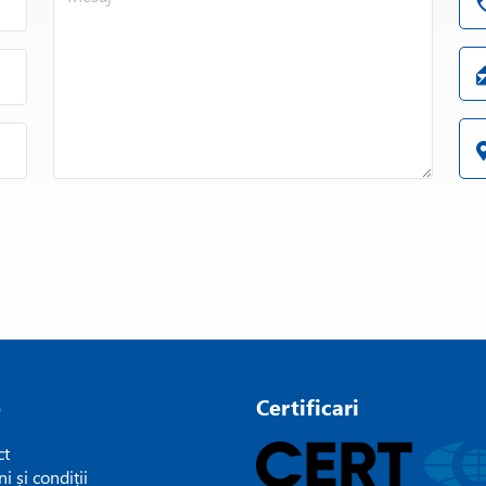
e
Certificari
ct
i și condiții