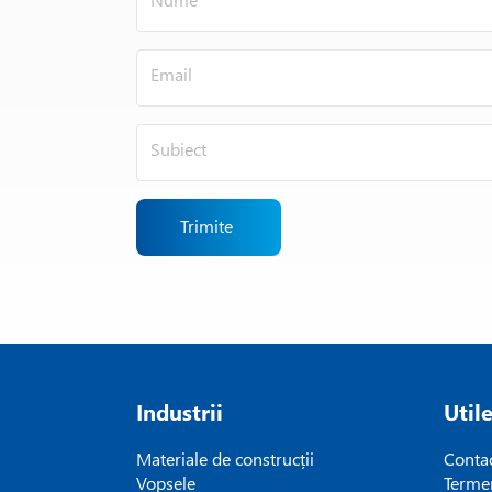
Trimite
Industrii
Util
Materiale de construcții
Conta
Vopsele
Termen