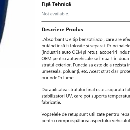
Fișă Tehnică
Not available.
Descriere Produs
„Absorbant UV tip benzotriazol, care are efe
putând însă fi folosite și separat. Principalele
(industria auto OEM și retuș, acoperiri indust
OEM pentru autovehicule se împart în doua cat
stratul exterior. Funcția sa este de a rezist
umezeala, poluanți, etc. Acest strat clar prot
oriunde în lume.
Durabilitatea stratului final este asigurata 
stabilizatori UV, care pot suporta temperatur
fabricație.
Vopselele de retuș sunt utilizate pentru rep
pentru reîmprospătarea aspectului vehiculul