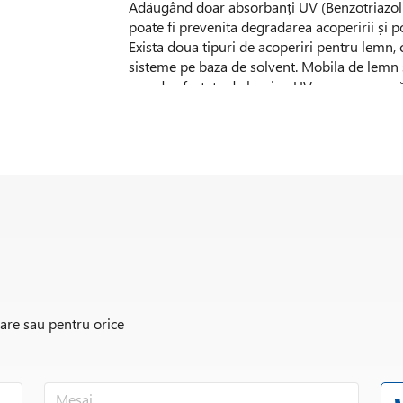
Adăugând doar absorbanți UV (Benzotriazoli)
poate fi prevenita degradarea acoperirii și po
Exista doua tipuri de acoperiri pentru lemn, 
sisteme pe baza de solvent. Mobila de lemn și
repede afectate de lumina UV, care provoac
provocate de UV este decolorarea.
Adăugând doar absorbanți UV (Benzotriazoli)
poate fi înlăturată și ajuta la protecția sup
sunt expuși la diferiți factori de mediu prec
este redusa performanta și funcționalitatea 
îngălbenire și crăpături. Pentru majorarea dur
necesara adăugarea unui absorbant și unui s
cauzata de radiația UV și sa îmbunătățească re
diferite aplicații.
Comercializam 3 tipuri majore de absorbanți
rare sau pentru orice
care vă permit sa alegeți și să formulați solu