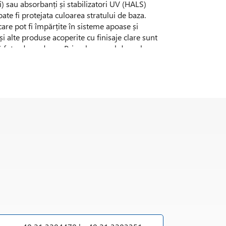
 sau absorbanți și stabilizatori UV (HALS)
ate fi protejata culoarea stratului de baza.
care pot fi împărțite în sisteme apoase și
 alte produse acoperite cu finisaje clare sunt
ă foto-degradarea. Primul semn al daunelor
 sau absorbanți și stabilizatori UV (HALS)
rafeței lemnoase de dedesubt. Când polimerii
um lumina UV (ultravioleta), căldură, oxigen,
și apare degradarea, manifestata prin
abilității și extinderea duratei de serviciu este
tabilizator UV, care sa prevină degradarea
zistenta la factorii meteo și fiabilitatea în
 UV, Benzofenone, Benzotriazole și Triazine,
ții eficace pentru stabilizarea împotriva luminii.