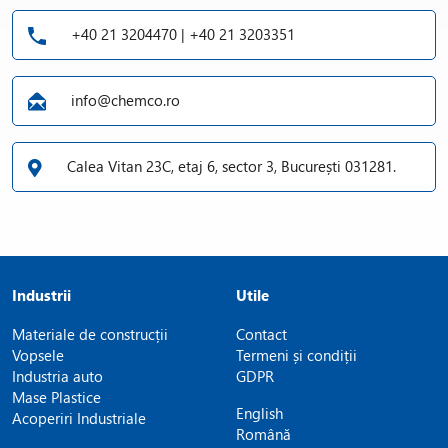
+40 21 3204470 | +40 21 3203351
info@chemco.ro
Calea Vitan 23C, etaj 6, sector 3, București 031281.
Industrii
Utile
Materiale de construcții
Contact
Vopsele
Termeni și condiții
Industria auto
GDPR
Mase Plastice
English
Acoperiri Industriale
Română