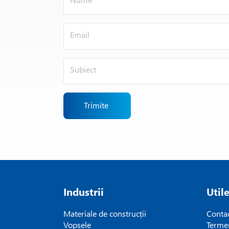
Trimite
Industrii
Util
Materiale de construcții
Conta
Vopsele
Termen