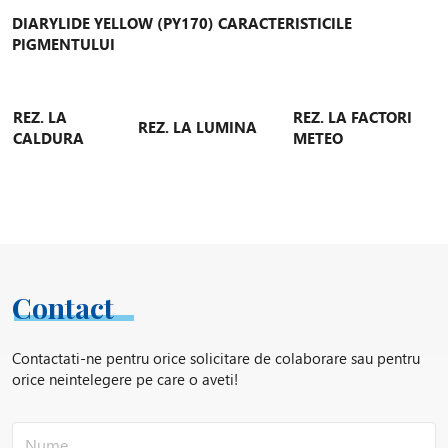
DIARYLIDE YELLOW (PY170) CARACTERISTICILE
PIGMENTULUI
REZ. LA
REZ. LA FACTORI
REZ. LA LUMINA
CALDURA
METEO
200ºC*
Buna
Buna
30 min.
(6-7 pe scala blue
(3-4 pe grey scale)
*Vopsele
wool)
Contact
NOTA
: PY170 nu trebuie expus la o temperatura mai mare de
200°C, datorita unei posibile descompuneri.
Contactati-ne pentru orice solicitare de colaborare sau pentru
orice neintelegere pe care o aveti!
DIARYLIDE YELLOW (PY170) PIGMENTI RECOMANDATI
PROPRIETATI ȘI APLICATII