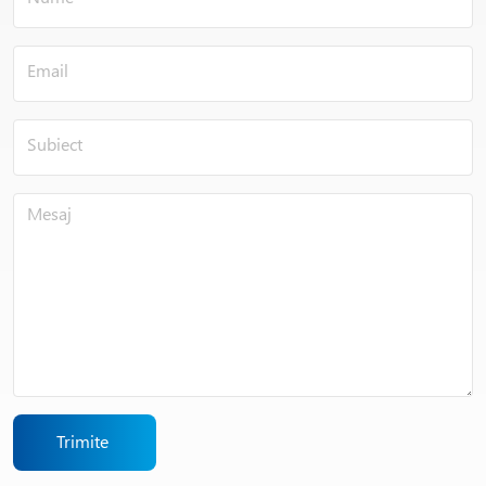
RECOMMENDED PIGMENT
PROPERTIES
Cea mai roșiatic
Lysopac Yellow 7010C
Diarylide Yellow
excelenta, oferi
Cea mai roșiatic
Lysopac Yellow 7011C
Diarylide Yellow
excelenta, oferi
Trimite