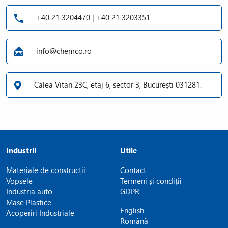
+40 21 3204470 | +40 21 3203351
info@chemco.ro
Calea Vitan 23C, etaj 6, sector 3, București 031281.
Industrii
Utile
Materiale de construcții
Contact
Vopsele
Termeni și condiții
Industria auto
GDPR
Mase Plastice
English
Acoperiri Industriale
Română