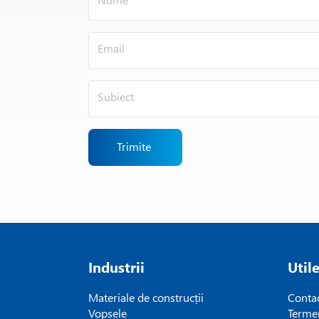
Trimite
Industrii
Util
Materiale de construcții
Conta
Vopsele
Termen