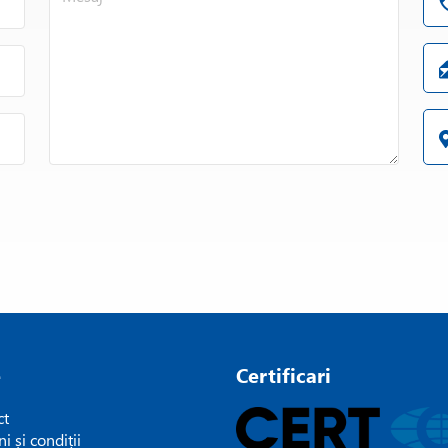
e
Certificari
ct
i și condiții