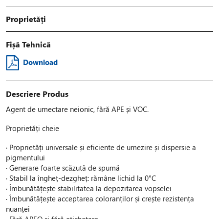
Proprietăți
Fișă Tehnică
Download
Descriere Produs
Agent de umectare neionic, fără APE și VOC.
Proprietăți cheie
· Proprietăți universale și eficiente de umezire și dispersie a
pigmentului
· Generare foarte scăzută de spumă
· Stabil la îngheț-dezgheț: rămâne lichid la 0°C
· Îmbunătățește stabilitatea la depozitarea vopselei
· Îmbunătățește acceptarea coloranților și crește rezistența
nuanței
· Fără APEO și fără etichetare