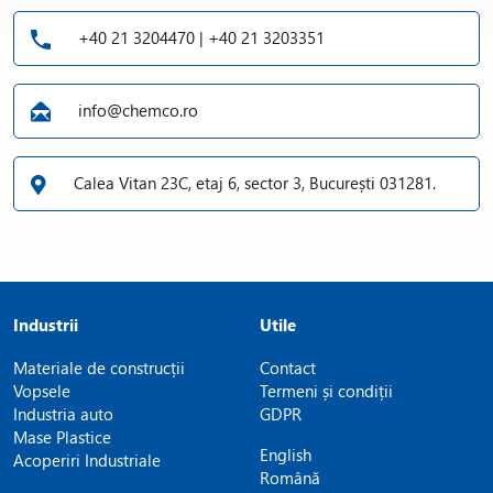
+40 21 3204470 | +40 21 3203351
info@chemco.ro
Calea Vitan 23C, etaj 6, sector 3, București 031281.
Industrii
Utile
Materiale de construcții
Contact
Vopsele
Termeni și condiții
Industria auto
GDPR
Mase Plastice
English
Acoperiri Industriale
Română