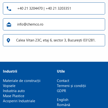
+40 21 3204470 | +40 21 3203351
info@chemco.ro
Calea Vitan 23C, etaj 6, sector 3, București 031281.
Industrii
Utile
Materiale de construcții
Contact
Vopsele
Termeni și condiții
Industria auto
GDPR
Mase Plastice
English
Acoperiri Industriale
Română