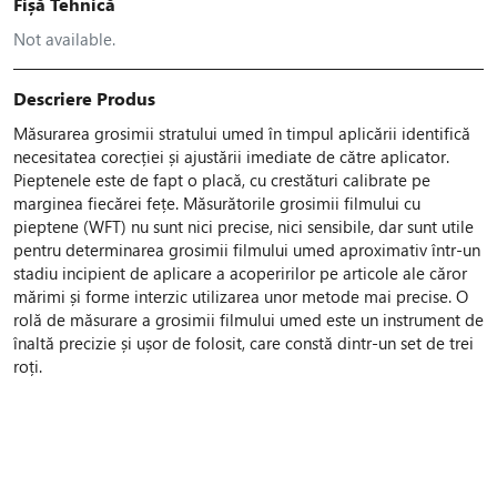
Fișă Tehnică
Not available.
Descriere Produs
Măsurarea grosimii stratului umed în timpul aplicării identifică
necesitatea corecției și ajustării imediate de către aplicator.
Pieptenele este de fapt o placă, cu crestături calibrate pe
marginea fiecărei fețe. Măsurătorile grosimii filmului cu
pieptene (WFT) nu sunt nici precise, nici sensibile, dar sunt utile
pentru determinarea grosimii filmului umed aproximativ într-un
stadiu incipient de aplicare a acoperirilor pe articole ale căror
mărimi și forme interzic utilizarea unor metode mai precise. O
rolă de măsurare a grosimii filmului umed este un instrument de
înaltă precizie și ușor de folosit, care constă dintr-un set de trei
roți.