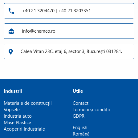
+40 21 3204470 | +40 21 3203351
info@chemco.ro
Calea Vitan 23C, etaj 6, sector 3, București 031281.
Industrii
Utile
Materiale de construcții
Contact
Vopsele
Termeni și condiții
Industria auto
GDPR
Mase Plastice
English
Acoperiri Industriale
Română