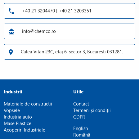
+40 21 3204470 | +40 21 3203351
info@chemco.ro
Calea Vitan 23C, etaj 6, sector 3, București 031281.
Industrii
Utile
Materiale de construcții
Contact
Vopsele
Termeni și condiții
Industria auto
GDPR
Mase Plastice
English
Acoperiri Industriale
Română