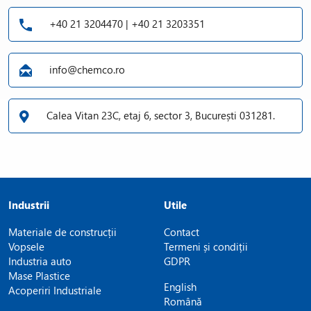
+40 21 3204470 | +40 21 3203351
info@chemco.ro
Calea Vitan 23C, etaj 6, sector 3, București 031281.
Industrii
Utile
Materiale de construcții
Contact
Vopsele
Termeni și condiții
Industria auto
GDPR
Mase Plastice
English
Acoperiri Industriale
Română