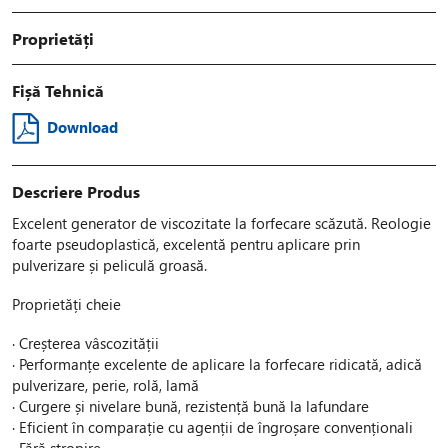
Proprietăți
Fișă Tehnică
Download
Descriere Produs
Excelent generator de viscozitate la forfecare scăzută. Reologie
foarte pseudoplastică, excelentă pentru aplicare prin
pulverizare și peliculă groasă.
Proprietăți cheie
· Creșterea vâscozității
· Performanțe excelente de aplicare la forfecare ridicată, adică
pulverizare, perie, rolă, lamă
· Curgere și nivelare bună, rezistență bună la lafundare
· Eficient în comparație cu agenții de îngroșare convenționali
· Fără stropire