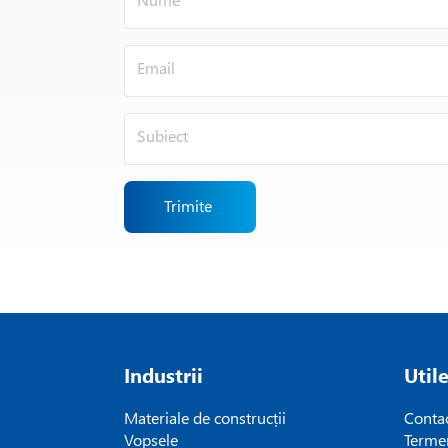
Trimite
Industrii
Util
Materiale de construcții
Conta
Vopsele
Termen