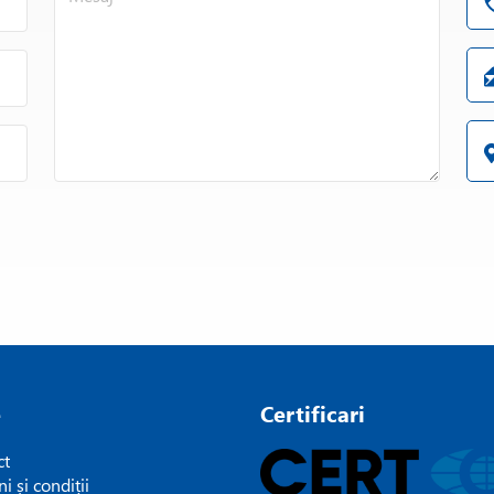
e
Certificari
ct
i și condiții