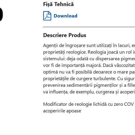
Fișă Tehnică
Download
Descriere Produs
Agenții de îngroșare sunt utilizați în lacuri,
proprietăți reologice. Reologia joacă un rol 
sistemului: deja odată cu dispersarea pigmenț
vor fi de importanță majoră. Dacă vâscozitat
optimă nu va fi posibilă deoarece o mare part
proprietățile de curgere turbulente. Cu sigur
prevenirea sedimentării pigmenților și a fill
va influența, de exemplu, curgerea și acoperir
Modificator de reologie lichidă cu zero COV p
acoperirile apoase