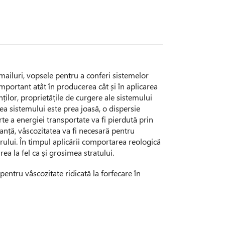
 emailuri, vopsele pentru a conferi sistemelor
important atât în producerea cât și în aplicarea
ilor, proprietățile de curgere ale sistemului
ea sistemului este prea joasă, o dispersie
e a energiei transportate va fi pierdută prin
anță, vâscozitatea va fi necesară pentru
erului. În timpul aplicării comportarea reologică
ea la fel ca și grosimea stratului.
entru vâscozitate ridicată la forfecare în