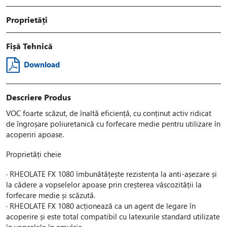
Proprietăți
Fișă Tehnică
Download
Descriere Produs
VOC foarte scăzut, de înaltă eficiență, cu conținut activ ridicat
de îngroșare poliuretanică cu forfecare medie pentru utilizare în
acoperiri apoase.
Proprietăți cheie
· RHEOLATE FX 1080 îmbunătățește rezistența la anti-așezare și
la cădere a vopselelor apoase prin creșterea vâscozității la
forfecare medie și scăzută.
· RHEOLATE FX 1080 acționează ca un agent de legare în
acoperire și este total compatibil cu latexurile standard utilizate
în vopselele în emulsie.