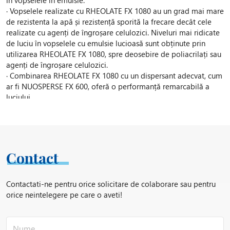
· Vopselele realizate cu RHEOLATE FX 1080 au un grad mai mare
de rezistenta la apă și rezistență sporită la frecare decât cele
realizate cu agenți de îngroșare celulozici. Niveluri mai ridicate
de luciu în vopselele cu emulsie lucioasă sunt obținute prin
utilizarea RHEOLATE FX 1080, spre deosebire de poliacrilați sau
agenți de îngroșare celulozici.
· Combinarea RHEOLATE FX 1080 cu un dispersant adecvat, cum
ar fi NUOSPERSE FX 600, oferă o performanță remarcabilă a
luciului.
· Pentru alte vopsele în emulsie recomandăm combinația
RHEOLATE FX 1080 și NUOSPERSE FX 504, de exemplu.
Contact
Contactati-ne pentru orice solicitare de colaborare sau pentru
orice neintelegere pe care o aveti!