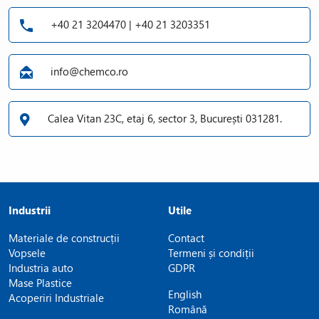
+40 21 3204470 | +40 21 3203351
info@chemco.ro
Calea Vitan 23C, etaj 6, sector 3, București 031281.
Industrii
Utile
Materiale de construcții
Contact
Vopsele
Termeni și condiții
Industria auto
GDPR
Mase Plastice
English
Acoperiri Industriale
Română