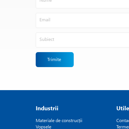
Trimite
Industrii
Util
Materiale de construcții
Conta
Vopsele
Termen