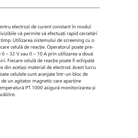
pentru electrozi de curent constant în modul
ivizibile vă permite să efectuați rapid cercetări
 timp. Utilizarea sistemului de screening cu o
ecare celulă de reacție. Operatorul poate pre-
 0 – 32 V sau 0 – 10 A prin utilizarea a două
iri. Fiecare celulă de reacție poate fi echipată
 fie din același material de electrod. Acest lucru
oate celulele sunt aranjate într-un bloc de
it de un agitator magnetic care aparține
temperatură PT 1000 asigură monitorizarea și
călzire.