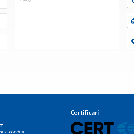
e
Certificari
ct
i și condiții