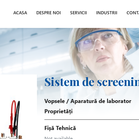
ACASA
DESPRE NOI
SERVICII
INDUSTRII
CONT
Sistem de screeni
Vopsele
/
Aparatură de laborator
Proprietăți
Fișă Tehnică
Not available.