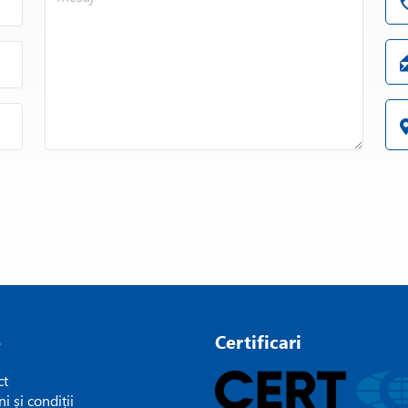
e
Certificari
ct
i și condiții