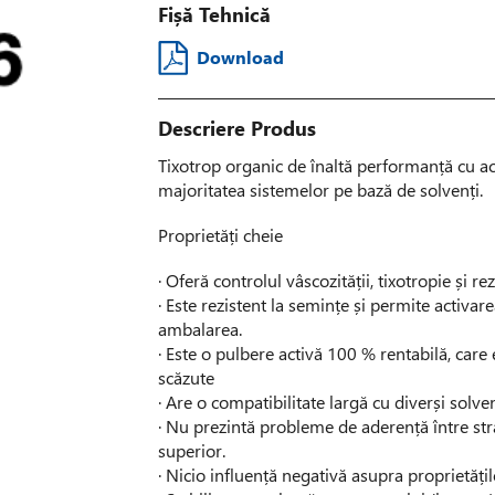
Fișă Tehnică
Download
Descriere Produs
Tixotrop organic de înaltă performanță cu ac
majoritatea sistemelor pe bază de solvenți.
Proprietăți cheie
· Oferă controlul vâscozității, tixotropie și re
· Este rezistent la semințe și permite activar
ambalarea.
· Este o pulbere activă 100 % rentabilă, care 
scăzute
· Are o compatibilitate largă cu diverși solven
· Nu prezintă probleme de aderență între str
superior.
· Nicio influență negativă asupra proprietăți