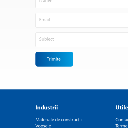
Trimite
Industrii
Util
Materiale de construcții
Conta
Vopsele
Termen