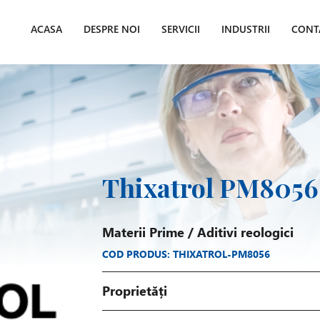
ACASA
DESPRE NOI
SERVICII
INDUSTRII
CONT
Thixatrol PM8056
Materii Prime
/
Aditivi reologici
COD PRODUS: THIXATROL-PM8056
Proprietăți