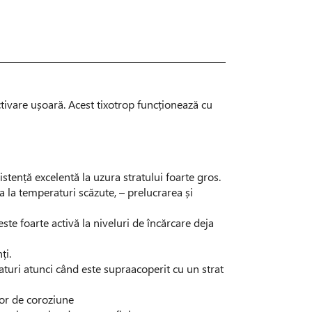
tivare ușoară. Acest tixotrop funcționează cu
zistență excelentă la uzura stratului foarte gros.
ea la temperaturi scăzute, – prelucrarea și
este foarte activă la niveluri de încărcare deja
ți.
aturi atunci când este supraacoperit cu un strat
lor de coroziune