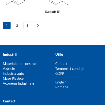
Eversorb 45
Page
of 3
Page
of 3
Page
of 3
1
2
3
Industrii
Utile
Materiale de construcții
Contact
Vopsele
Termeni și condiții
Industria auto
GDPR
Mase Plastice
English
Acoperiri Industriale
Română
Contact