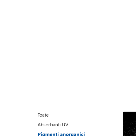
Toate
Absorbanți UV
Pigmenti anorganici