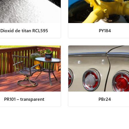
Dioxid de titan RCL595
PY184
PR101 – transparent
PBr24