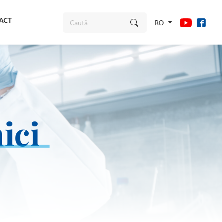
ACT
RO
ici