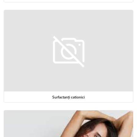
orale sau parenterale?
Da, portofoliul include materii prime dedicate tuturor tipurilor
de produse farmaceutice, de la topice și orale, la preparate
pentru injecție sau oftalmice.
Livrați doar en-gros sau și pentru laboratoare mici?
Chemco livrează materii prime atât pentru producție industrială,
cât și pentru laboratoare sau cercetare, inclusiv mostre la cerere.
Surfactanți cationici