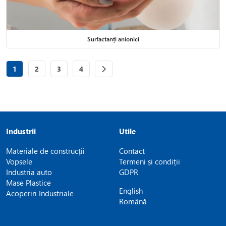
Surfactanți anionici
Page
of 4
Page
of 4
Page
of 4
Page
of 4
1
2
3
4
Industrii
Utile
Materiale de construcții
Contact
Vopsele
Termeni și condiții
Industria auto
GDPR
Mase Plastice
English
Acoperiri Industriale
Română