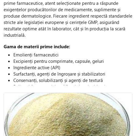
prime farmaceutice, atent selecționate pentru a răspunde
exigențelor producătorilor de medicamente, suplimente și
produse dermatologice. Fiecare ingredient respectă standardele
stricte ale legislației europene și cerințele GMP, asigurând
rezultate optime atât în laborator, cât și în producția la scară
industrială.
Gama de materii prime include:
Emolienți farmaceutici
Excipienți pentru comprimate, capsule, geluri
Ingrediente active (API)
Surfactanți, agenți de îngroșare și stabilizatori
Conservanți, solubilizanți și agenți de textură
Polimeri farmaceutici, gelifianți și antioxidanți
Co-emulsifianți farmaceutici: pentru stabilizarea și
îmbunătățirea emulsificării în formule lichide și semisolide
Co-solvenți farmaceutici: pentru solubilizarea substanțelor
active sau auxiliare, crescând biodisponibilitatea
produselor
Emolienți pentru produse farmaceutice și dermatologice