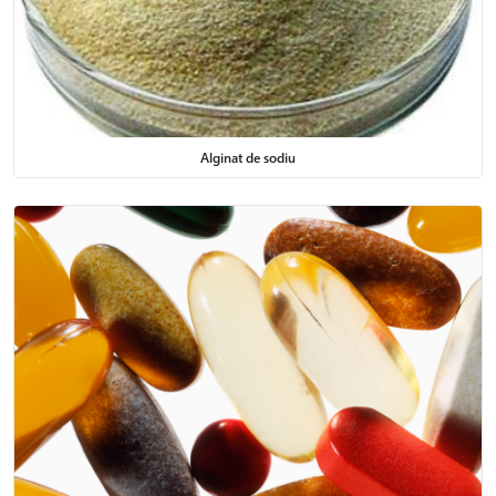
Emolienții sunt componente esențiale în produsele de îngrijire a
pielii și în numeroase formule farmaceutice. Rolul lor este de a
hidrata, proteja și reface bariera cutanată, oferind confort și
eficiență tratamentelor topice. În portofoliul Chemco vei găsi o
varietate de emolienți utilizați în:
creme și unguente pentru piele sensibilă sau uscată,
Alginat de sodiu
loțiuni dermatologice,
produse oftalmice (picături, geluri),
geluri și formule orale cu efect calmant,
produse pentru îngrijirea pediatrică și geriatrică.
Emolienții asigură nu doar o senzație plăcută la aplicare, ci și
absorbția optimă a substanțelor active. Ei contribuie la
stabilitatea și textura produselor, fiind indispensabili în
dermatocosmetice și medicamente topice.
Pe lângă emolienți, categoria noastră de materii prime
farmaceutice include o gamă completă de adjuvanți esențiali în
procesul de formulare farmaceutică.
Adjuvanții farmaceutici