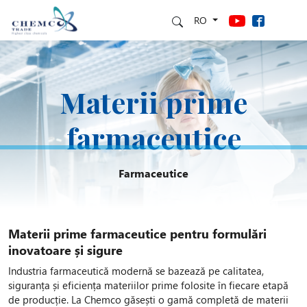
RO
Materii prime
farmaceutice
Farmaceutice
Materii prime farmaceutice pentru formulări
inovatoare și sigure
Industria farmaceutică modernă se bazează pe calitatea,
siguranța și eficiența materiilor prime folosite în fiecare etapă
de producție. La Chemco găsești o gamă completă de materii