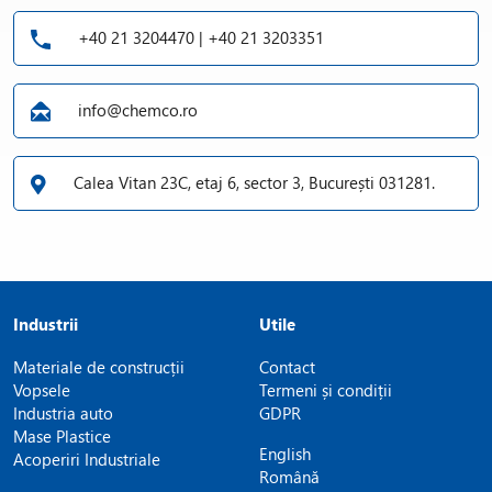
+40 21 3204470 | +40 21 3203351
info@chemco.ro
Calea Vitan 23C, etaj 6, sector 3, București 031281.
Industrii
Utile
Materiale de construcții
Contact
Vopsele
Termeni și condiții
Industria auto
GDPR
Mase Plastice
English
Acoperiri Industriale
Română