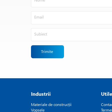
Trimite
Industrii
Util
Materiale de construcții
Conta
Vopsele
Termen