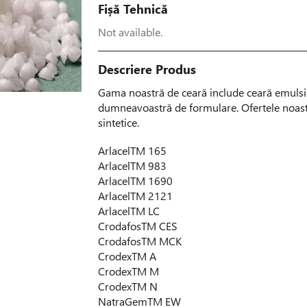
Fișă Tehnică
Not available.
Descriere Produs
Gama noastră de ceară include ceară emulsio
dumneavoastră de formulare. Ofertele noastr
sintetice.
Arlacel
TM
165
Arlacel
TM
983
Arlacel
TM
1690
Arlacel
TM
2121
Arlacel
TM
LC
Crodafos
TM
CES
Crodafos
TM
MCK
Crodex
TM
A
Crodex
TM
M
Crodex
TM
N
NatraGem
TM
EW