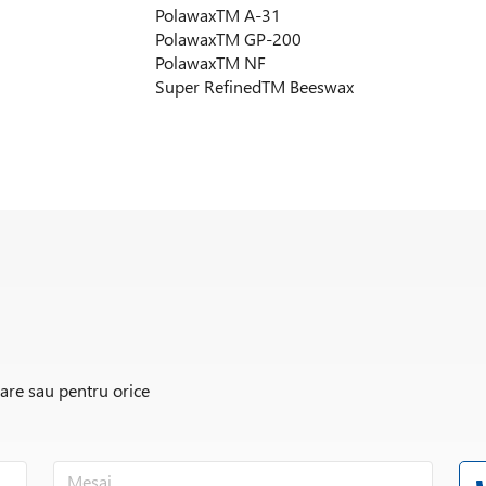
Polawax
TM
A-31
Polawax
TM
GP-200
Polawax
TM
NF
Super Refined
TM
Beeswax
Syncrowax
TM
BB4
Syncrowax
TM
ERLC
rare sau pentru orice