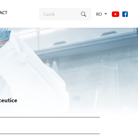
ACT
RO
ceutice