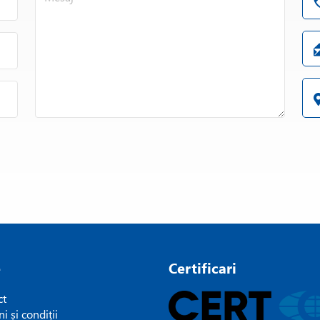
e
Certificari
ct
i și condiții