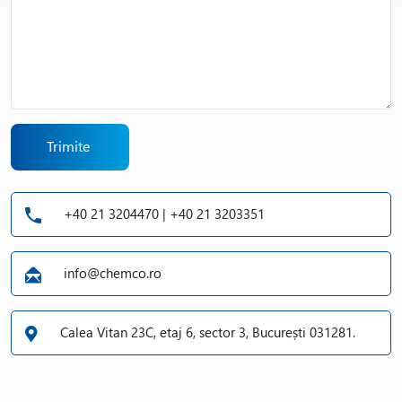
purificare, acești emulgatori minimizează riscul reacțiilor
adverse sau al interacțiunilor cu ingredientele active, ceea ce îi
face o alegere sigură pentru produse destinate utilizării pe piele
sensibilă sau pentru administrare parenterală.
Un alt avantaj major al polisorbaților super rafinați este
versatilitatea lor. Aceștia pot fi utilizați atât în faza apoasă, cât
și în cea uleioasă a emulsiei, ajustând perfect consistența și
Trimite
stabilitatea în funcție de cerințele fiecărei aplicații. În plus,
compatibilitatea excelentă cu diverse materii prime permite
formularea unor produse inovatoare, personalizate și conforme
cu cele mai stricte reglementări din domeniu.
+40 21 3204470 | +40 21 3203351
FAQ – Întrebări frecvente
Pentru ce aplicații sunt recomandați polisorbații super
info@chemco.ro
rafinați?
Emulsii farmaceutice, creme, loțiuni, siropuri, suspensii,
produse injectabile, produse alimentare.
Calea Vitan 23C, etaj 6, sector 3, București 031281.
Ce avantaj oferă varianta Super Refined?
Nivel minim de impurități, stabilitate crescută,
compatibilitate optimă cu ingrediente sensibile.
Pot fi folosiți polisorbații împreună cu SpanTM?