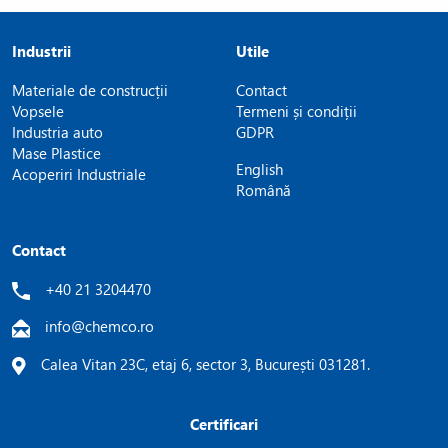
Da, manipularea raportului SpanTM/TweenTM permite
crearea de sisteme de emulsionare adaptate pentru orice tip
Industrii
Utile
de ulei sau ceară.
Materiale de construcții
Contact
Concluzie
Vopsele
Termeni și condiții
Cu polisorbat super rafinat și esteri de sorbitan etoxilați de la
Industria auto
GDPR
Chemco, ai certitudinea unor emulsii stabile, produse sigure și
Mase Plastice
English
performanță constantă în orice aplicație profesională.
Acoperiri Industriale
Română
Contact
+40 21 3204470
info@chemco.ro
Calea Vitan 23C, etaj 6, sector 3, București 031281.
Certificari