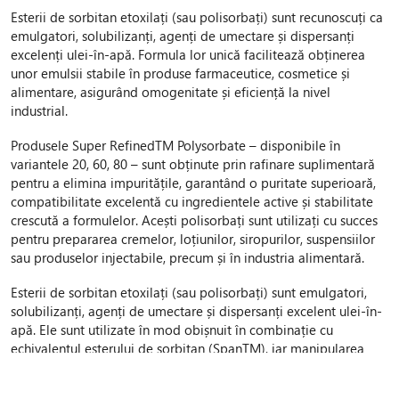
Esterii de sorbitan etoxilați (sau polisorbați) sunt recunoscuți ca
emulgatori, solubilizanți, agenți de umectare și dispersanți
excelenți ulei-în-apă. Formula lor unică facilitează obținerea
unor emulsii stabile în produse farmaceutice, cosmetice și
alimentare, asigurând omogenitate și eficiență la nivel
industrial.
Produsele Super RefinedTM Polysorbate – disponibile în
variantele 20, 60, 80 – sunt obținute prin rafinare suplimentară
pentru a elimina impuritățile, garantând o puritate superioară,
compatibilitate excelentă cu ingredientele active și stabilitate
crescută a formulelor. Acești polisorbați sunt utilizați cu succes
pentru prepararea cremelor, loțiunilor, siropurilor, suspensiilor
sau produselor injectabile, precum și în industria alimentară.
Esterii de sorbitan etoxilați (sau polisorbați) sunt emulgatori,
solubilizanți, agenți de umectare și dispersanți excelent ulei-în-
apă. Ele sunt utilizate în mod obișnuit în combinație cu
echivalentul esterului de sorbitan (SpanTM), iar manipularea
raportului SpanTM/TweenTM produce sisteme de emulsionare
cu diferite valori HLB, permițând emulsionarea unei game largi