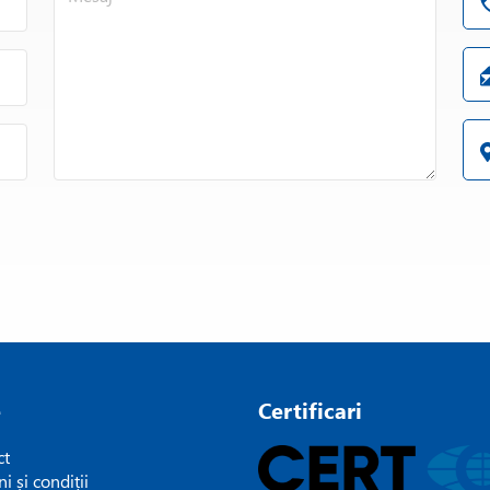
e
Certificari
ct
i și condiții