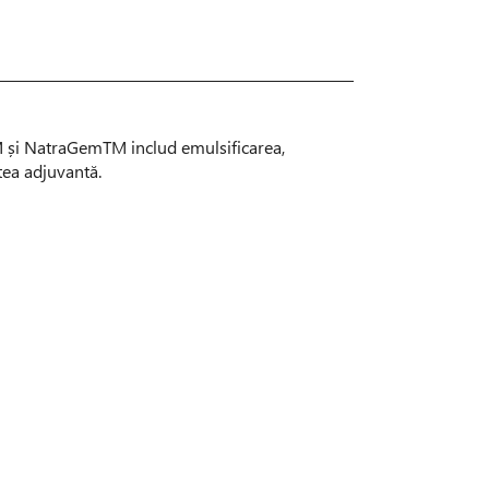
M și NatraGemTM includ emulsificarea,
atea adjuvantă.