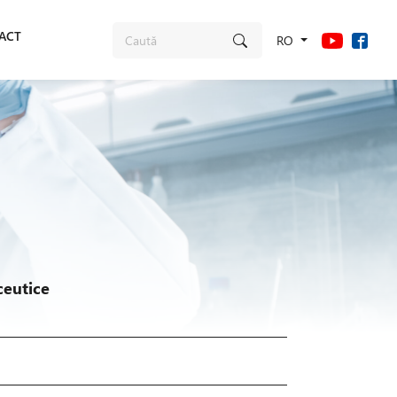
ACT
RO
ceutice