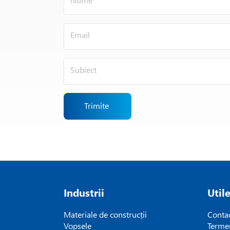
Trimite
Industrii
Util
Materiale de construcții
Conta
Vopsele
Termen