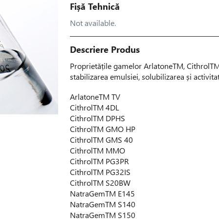
Fișă Tehnică
Not available.
Descriere Produs
Proprietățile gamelor ArlatoneTM, CithrolT
stabilizarea emulsiei, solubilizarea și activit
Arlatone
TM
TV
Cithrol
TM
4DL
Cithrol
TM
DPHS
Cithrol
TM
GMO HP
Cithrol
TM
GMS 40
Cithrol
TM
MMO
Cithrol
TM
PG3PR
Cithrol
TM
PG32IS
Cithrol
TM
S20BW
NatraGem
TM
E145
NatraGem
TM
S140
NatraGem
TM
S150