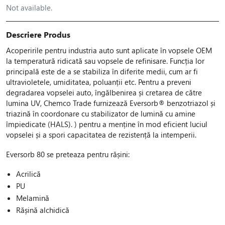
Not available.
Descriere Produs
Acoperirile pentru industria auto sunt aplicate în vopsele OEM
la temperatură ridicată sau vopsele de refinisare. Funcția lor
principală este de a se stabiliza în diferite medii, cum ar fi
ultravioletele, umiditatea, poluanții etc. Pentru a preveni
degradarea vopselei auto, îngălbenirea și cretarea de către
lumina UV, Chemco Trade furnizează Eversorb® benzotriazol și
triazină în coordonare cu stabilizator de lumină cu amine
împiedicate (HALS). ) pentru a menține în mod eficient luciul
vopselei și a spori capacitatea de rezistență la intemperii.
Eversorb 80 se preteaza pentru rășini:
Acrilică
PU
Melamină
Rășină alchidică