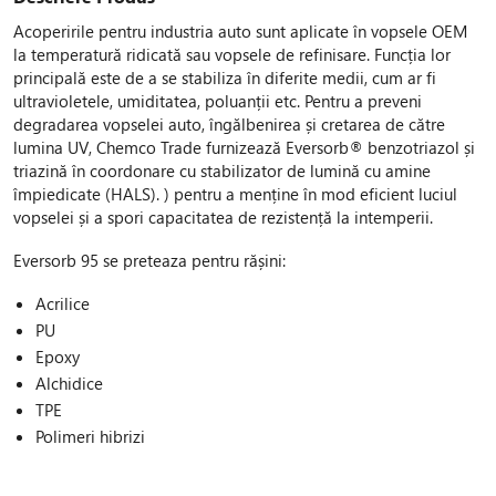
Acoperirile pentru industria auto sunt aplicate în vopsele OEM
la temperatură ridicată sau vopsele de refinisare. Funcția lor
principală este de a se stabiliza în diferite medii, cum ar fi
ultravioletele, umiditatea, poluanții etc. Pentru a preveni
degradarea vopselei auto, îngălbenirea și cretarea de către
lumina UV, Chemco Trade furnizează Eversorb® benzotriazol și
triazină în coordonare cu stabilizator de lumină cu amine
împiedicate (HALS). ) pentru a menține în mod eficient luciul
vopselei și a spori capacitatea de rezistență la intemperii.
Eversorb 95 se preteaza pentru rășini:
Acrilice
PU
Epoxy
Alchidice
TPE
Polimeri hibrizi