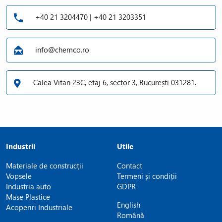
+40 21 3204470 | +40 21 3203351
info@chemco.ro
Calea Vitan 23C, etaj 6, sector 3, București 031281.
Industrii
Utile
Materiale de construcții
Contact
Vopsele
Termeni și condiții
Industria auto
GDPR
Mase Plastice
English
Acoperiri Industriale
Română