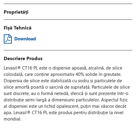
Proprietăți
Fișă Tehnică
Download
Descriere Produs
Levasil® CT16 PL este o dispersie apoasă, alcalină, de silice
coloidală, care conține aproximativ 40% solide în greutate.
Dispersia de silice este stabilizată cu sodiu și particulele de
silice amorfă poartă o sarcină de suprafață. Particulele de silice
sunt discrete, au o formă netedă, sferică și sunt prezente într-o
distribuție semi-largă a dimensiunii particulelor. Aspectul fizic
al dispersiei este un lichid opalescent, puțin mai vâscos decât
apa. Levasil® CT16 PL este produs pentru distribuție la nivel
mondial.