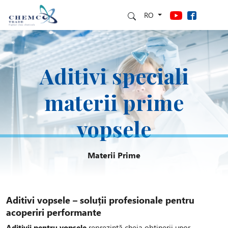
RO
Aditivi speciali
materii prime
vopsele
Materii Prime
Aditivi vopsele – soluții profesionale pentru
acoperiri performante
Aditivii pentru vopsele
reprezintă cheia obținerii unor