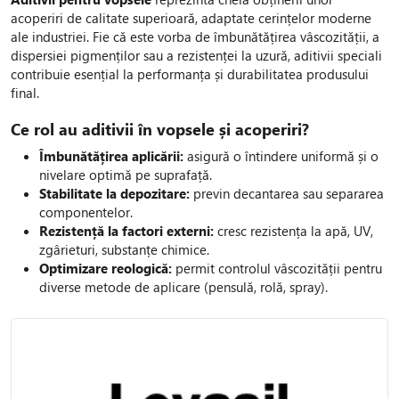
acoperiri de calitate superioară, adaptate cerințelor moderne
ale industriei. Fie că este vorba de îmbunătățirea vâscozității, a
dispersiei pigmenților sau a rezistenței la uzură, aditivii speciali
contribuie esențial la performanța și durabilitatea produsului
final.
Ce rol au aditivii în vopsele și acoperiri?
Îmbunătățirea aplicării:
asigură o întindere uniformă și o
nivelare optimă pe suprafață.
Stabilitate la depozitare:
previn decantarea sau separarea
componentelor.
Rezistență la factori externi:
cresc rezistența la apă, UV,
zgârieturi, substanțe chimice.
Optimizare reologică:
permit controlul vâscozității pentru
diverse metode de aplicare (pensulă, rolă, spray).
Efecte speciale:
conferă aspect mat, lucios, perlat sau alte
finisaje dorite.
Pe lângă rolul lor tehnic,
aditivii pentru vopsele
pot influența și
aspectul estetic al suprafeței acoperite. Cu ajutorul acestora, se
poate obține o culoare mai intensă, o uniformizare perfectă a