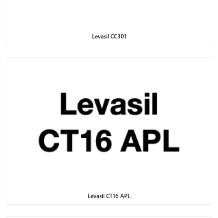
compatibilitate cu cele mai noi tehnologii de formulare.
Aplicații principale:
Levasil CC301
Vopsele decorative și industriale (pe bază de apă sau
solvent)
Sisteme de acoperire pentru metal, lemn, plastic, beton
Acoperiri funcționale pentru automotive, construcții,
mobilier, electrocasnice
De ce să alegi aditivii de la Chemco?
Calitate și diversitate: portofoliu complet pentru orice tip
de vopsea
Consultanță tehnică gratuită: specialiști cu experiență în
formulare și procesare
Livrare rapidă și stocuri asigurate
Soluții personalizate pentru fiecare client
Întrebări frecvente despre aditivii pentru vopsele
Levasil CT16 APL
Ce tipuri de aditivi există pentru vopsele?
Exemple: aditivi reologici, de dispersie, de dezumectare,
conservanți, agenți de matifiere sau luciu.