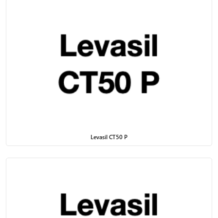
Pot fi folosiți aceiași aditivi în vopsele pe bază de apă și
solvent?
Nu întotdeauna. Alegerea aditivului depinde de tipul de vopsea,
compatibilitate chimică și efectul dorit.
Levasil CT50 P