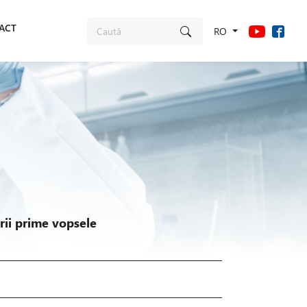
ACT
RO
erii prime vopsele