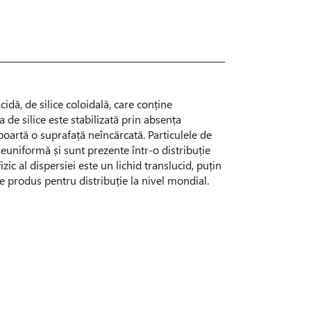
dă, de silice coloidală, care conține
 de silice este stabilizată prin absența
ă poartă o suprafață neîncărcată. Particulele de
neuniformă și sunt prezente într-o distribuție
zic al dispersiei este un lichid translucid, puțin
 produs pentru distribuție la nivel mondial.