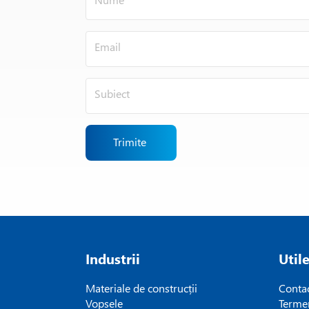
Trimite
Industrii
Util
Materiale de construcții
Conta
Vopsele
Termen