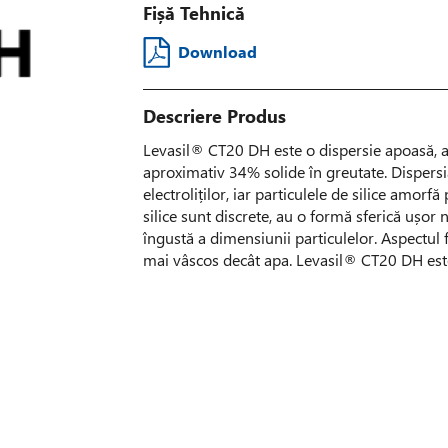
Fișă Tehnică
Download
Descriere Produs
Levasil® CT20 DH este o dispersie apoasă, aci
aproximativ 34% solide în greutate. Dispersia
electroliților, iar particulele de silice amorf
silice sunt discrete, au o formă sferică ușor 
îngustă a dimensiunii particulelor. Aspectul fi
mai vâscos decât apa. Levasil® CT20 DH este