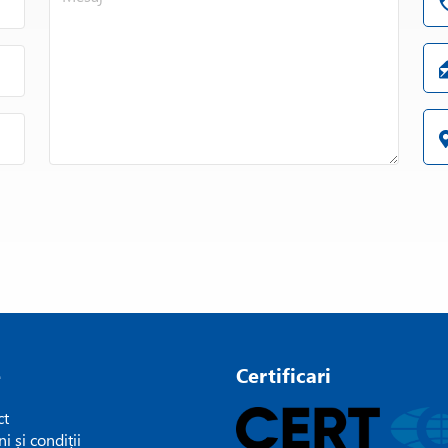
e
Certificari
ct
i și condiții