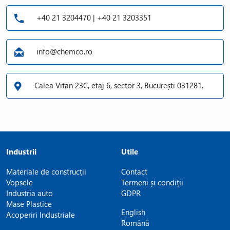
+40 21 3204470 | +40 21 3203351
info@chemco.ro
Calea Vitan 23C, etaj 6, sector 3, București 031281.
Industrii
Utile
Materiale de construcții
Contact
Vopsele
Termeni și condiții
Industria auto
GDPR
Mase Plastice
English
Acoperiri Industriale
Română