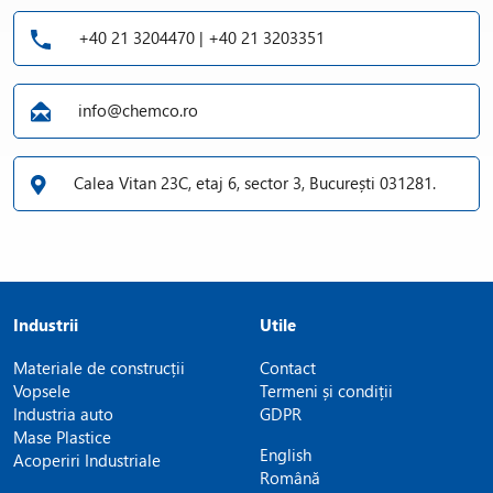
+40 21 3204470 | +40 21 3203351
info@chemco.ro
Calea Vitan 23C, etaj 6, sector 3, București 031281.
Industrii
Utile
Materiale de construcții
Contact
Vopsele
Termeni și condiții
Industria auto
GDPR
Mase Plastice
English
Acoperiri Industriale
Română